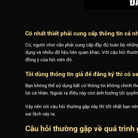
Có nhất thiết phải cung cấp thông tin cá 
Có, người chơi cần phải cung cấp đầy đủ toàn bộ những
dụng và nhiều dữ liệu liên quan khác. Với câu hỏi thườ
đồng ý của hội viên đó.
Tôi dùng thông tin giả để đăng ký thì có 
Bạn không thể sử dụng bất cứ thông tin không chính th
lợi cá nhân. Ngoài ra điều này còn ảnh hưởng tới quyền l
Vậy nên với câu hỏi thường gặp này thì tốt nhất bạn nê
sai lệch xảy ra.
Câu hỏi thường gặp về quá trình g