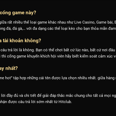
i cổng game này?
 giữa rất nhiều thể loại game khác nhau như Live Casino, Game bài,
óng đá, đá gà,… với đa dạng các thể loại kèo cho bạn thỏa mãn đa
a tài khoản không?
âu trả lời là không. Bạn có thể chơi bất cứ lúc nào, bất cứ nơi đâu
i thì cổng game khuyến khích hội viên hãy biết kiểm soát cảm xúc và
ay nhất?
hot” tập hợp những cái tên được lựa chọn nhiều nhất. giữa hàng 
 lời đầy đủ và chi tiết để giải đáp thắc mắc chung cho tất cả mọi n
nhận được câu trả lời sớm nhất từ Hitclub.