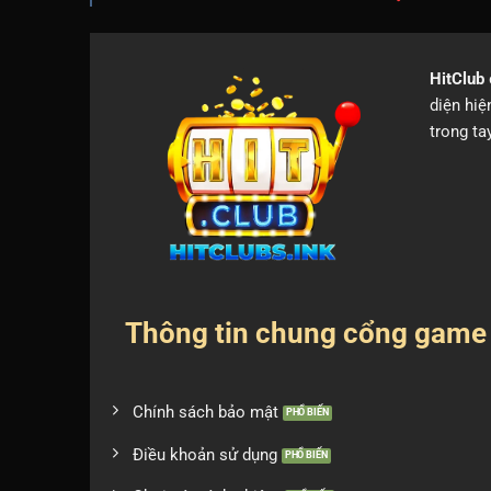
HitClub
diện hiệ
trong tay
Thông tin chung cổng game
Chính sách bảo mật
Điều khoản sử dụng