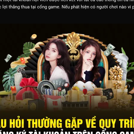
c lợi thắng thua tại cổng game. Nếu phát hiện có người chơi nào vi 