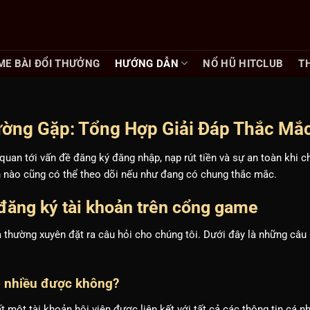
ME BÀI ĐỔI THƯỞNG
HƯỚNG DẪN
NỔ HŨ HITCLUB
T
ờng Gặp: Tổng Hợp Giải Đáp Thắc Mắ
quan tới vấn đề đăng ký đăng nhập, nạp rút tiền và sự an toàn khi c
ên nào cũng có thể theo dõi nếu như đang có chung thắc mắc.
 đăng ký tài khoản trên cổng game
thường xuyên đặt ra câu hỏi cho chúng tôi. Dưới đây là những câu
ạo nhiều được không?
 một tài khoản hội viên được liên kết với tất cả các thông tin cá 