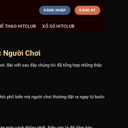
ĐĂNG NHẬP
ĐĂNG KÝ
HỂ THAO HITCLUB
XỔ SỐ HITCLUB
c Người Chơi
hơi. Bài viết sau đây chúng tôi đã tổng hợp những thắc
 hỏi phổ biến mà người chơi thường đặt ra ngay từ bước
nhân một cách thống nhất. Điều này là để đảm bảo