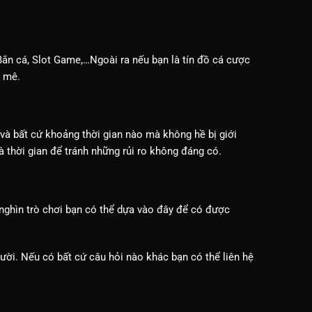
 Bắn cá, Slot Game,…Ngoài ra nếu bạn là tín đồ cá cược
m mê.
 và bất cứ khoảng thời gian nào mà không hề bị giới
 thời gian để tránh những rủi ro không đáng có.
nghìn trò chơi bạn có thể dựa vào đây để có được
gười. Nếu có bất cứ câu hỏi nào khác bạn có thể liên hệ