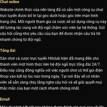
Chat online
Website chính thức của nền tảng đã có sẵn một công cụ chat
trực tuyến được bố trí tại góc dưới hoặc góc trên màn hình
trang chủ. Mỗi người tham gia cá cược sẽ sử dụng công cụ này
để tương tác cùng với đội ngũ chăm sóc viên tại hệ thống. Gửi
câu hỏi cũng như yêu cầu của bạn để được nhận câu trả lời
nhanh chóng từ đội ngũ.
Tổng đài
Sân chơi cá cược trực tuyến Hitclub hiện đã mang đến cho
thành viên một hình thức liên hệ đội ngũ trực tổng đài 24/7.
Điều này cũng đồng nghĩa với việc người chơi có thể gọi điện
thoại vào bất kỳ lúc nào trong ngày. Tại nơi đây sẽ có nhân
viên sẽ sẵn sàng chịu lắng nghe câu hỏi và sẽ giải quyết mọi
thắc mắc của bạn một cách nhanh chóng nhất.
Email