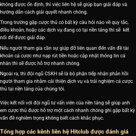
không được ổn định, thì việc liên hệ sẽ giúp bạn giải đáp và
hướng dẫn cách giải quyết nhanh chóng.
Trong trường gặp cược thủ có bất kỳ câu hỏi nào về quy tắc,
điều khoản, hoặc các dịch vụ đang có tại nền tảng thì sẽ kết
nối để được giải đáp.
Nếu người tham gia cần sự giúp đỡ liên quan đến vấn đề tài
khoản cá cược như nạp rút tiền hoặc cập nhật thông tin cá
nhân thì sẽ được hỗ trợ nhanh chóng.
Ngoài ra, thì đội ngũ CSKH sẽ là bộ phận tiếp nhận phản hồi
người tham gia nhằm cải thiện dịch vụ và trải nghiệm cá cược
thủ tại nền tảng của chúng tôi.
Việc kết nối với đội ngũ tư vấn viên của nền tảng sẽ giúp anh
em cược thủ được hỗ trợ một cách nhanh chóng ghi gặp bất kỳ
vấn đề nghiêm trọng không biết cách khắc phục.
Tổng hợp các kênh liên hệ Hitclub được đánh giá