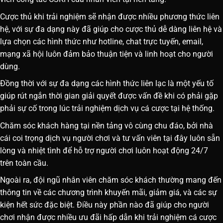
Cược thủ khi trải nghiệm sẽ nhận được nhiều phương thức liên
hệ, với sự đa dạng này đã giúp cho cược thủ dễ dàng liên hệ và
lựa chọn các hình thức như hotline, chat trực tuyến, email,
mạng xã hội luôn đảm bảo thuận tiện và linh hoạt cho người
dùng.
Đồng thời với sự đa dạng các hình thức liên lạc là một yếu tố
giúp rút ngắn thời gian giải quyết được vấn đề khi có phải gặp
phải sự cố trong lúc trải nghiệm dịch vụ cá cược tại hệ thống.
Chăm sóc khách hàng tại nền tảng vô cùng chu đáo, bởi nhà
cái coi trọng dịch vụ người chơi và tư vấn viên tại đây luôn sẵn
lòng và nhiệt tình để hỗ trợ người chơi luôn hoạt động 24/7
trên toàn cầu.
Ngoài ra, đội ngũ nhân viên chăm sóc khách thường mang đến
thông tin về các chương trình khuyến mãi, giảm giá, và các sự
kiện hết sức đặc biệt. Điều này phần nào đã giúp cho người
chơi nhận được nhiều ưu đãi hấp dẫn khi trải nghiệm cá cược