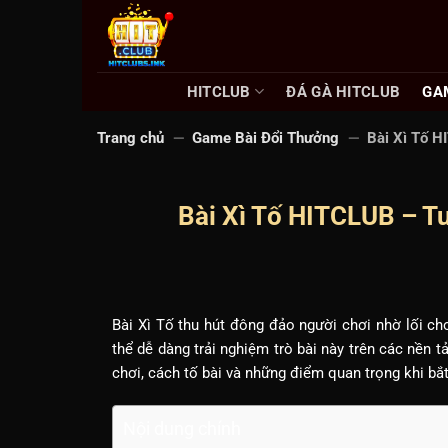
Bỏ
qua
nội
dung
HITCLUB
ĐÁ GÀ HITCLUB
GA
Trang chủ
—
Game Bài Đổi Thưởng
—
Bài Xì Tố H
Bài Xì Tố HITCLUB – T
Bài Xì Tố thu hút đông đảo người chơi nhờ lối ch
thể dễ dàng trải nghiệm trò bài này trên các nền t
chơi, cách tố bài và những điểm quan trọng khi bắ
Nội dung chính