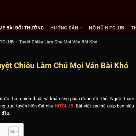
ME BÀI ĐỔI THƯỞNG
HƯỚNG DẪN
NỔ HŨ HITCLUB
T
ITCLUB – Tuyệt Chiêu Làm Chủ Mọi Ván Bài Khó
uyệt Chiêu Làm Chủ Mọi Ván Bài Khó
ơi đòi hỏi chiến thuật và khả năng phán đoán đối thủ. Người tham 
ảng trực tuyến hiện đại như
HITCLUB
. Bài viết sau sẽ giúp bạn hiểu 
t đầu.