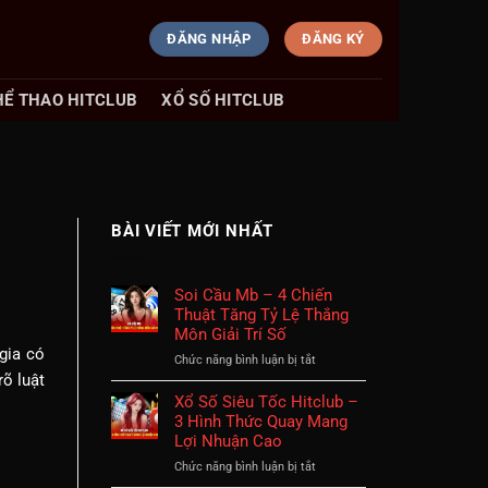
ĐĂNG NHẬP
ĐĂNG KÝ
HỂ THAO HITCLUB
XỔ SỐ HITCLUB
BÀI VIẾT MỚI NHẤT
Soi Cầu Mb – 4 Chiến
Thuật Tăng Tỷ Lệ Thắng
Môn Giải Trí Số
gia có
ở
Chức năng bình luận bị tắt
rõ luật
Soi
Cầu
Xổ Số Siêu Tốc Hitclub –
Mb
3 Hình Thức Quay Mang
–
Lợi Nhuận Cao
4
ở
Chức năng bình luận bị tắt
Chiến
Xổ