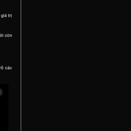
giá trị
ười còn
 rõ các