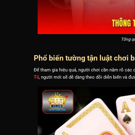
Tổng qu
Phổ biến tường tận luật chơi b
Để tham gia hiệu quả, người chơi cần nắm rõ các q
Tố
, người mới sẽ dễ dàng theo dõi diễn biến và đư