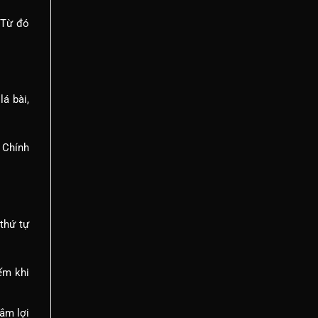
 Từ đó
á bài,
. Chính
thứ tự
ếm khi
nắm lợi