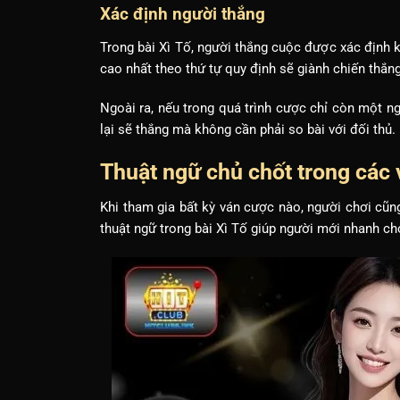
Xác định người thắng
Trong bài Xì Tố, người thắng cuộc được xác định kh
cao nhất theo thứ tự quy định sẽ giành chiến thắn
Ngoài ra, nếu trong quá trình cược chỉ còn một ng
lại sẽ thắng mà không cần phải so bài với đối thủ.
Thuật ngữ chủ chốt trong các 
Khi tham gia bất kỳ ván cược nào, người chơi cũng
thuật ngữ trong bài Xì Tố giúp người mới nhanh ch