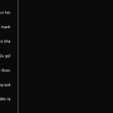
 cơ hội
c mạnh
có khả
ữu giữ
sẽ được
ông quá
 đến lá