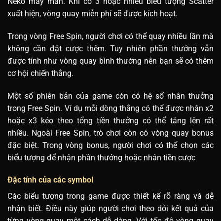
Neko may mắn. Khi có 3 hoặc nhiều biểu tượng Scatter
xuất hiện, vòng quay miễn phí sẽ được kích hoạt.
Trong vòng Free Spin, người chơi có thể quay nhiều lần mà
không cần đặt cược thêm. Tuy nhiên phần thưởng vẫn
được tính như vòng quay bình thường nên bạn sẽ có thêm
cơ hội chiến thắng.
Một số phiên bản của game còn có hệ số nhân thưởng
trong Free Spin. Ví dụ mỗi dòng thắng có thể được nhân x2
hoặc x3 kéo theo tổng tiền thưởng có thể tăng lên rất
nhiều. Ngoài Free Spin, trò chơi còn có vòng quay bonus
đặc biệt. Trong vòng bonus, người chơi có thể chọn các
biểu tượng để nhận phần thưởng hoặc nhân tiền cược
Đặc tính của các symbol
Các biểu tượng trong game được thiết kế rõ ràng và dễ
nhận biết. Điều này giúp người chơi theo dõi kết quả của
từng vòng quay một cách dễ dàng. Với tốc độ vòng quay