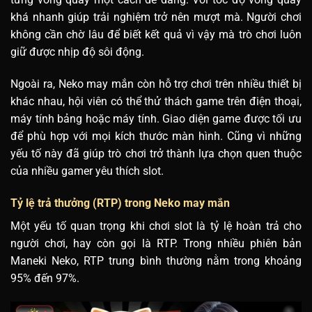
khá nhanh giúp trải nghiệm trở nên mượt mà. Người chơi
không cần chờ lâu để biết kết quả vì vậy mà trò chơi luôn
giữ được nhịp độ sôi động.
Ngoài ra, Neko may mắn còn hỗ trợ chơi trên nhiều thiết bị
khác nhau, hội viên có thể thử thách game trên điện thoại,
máy tính bảng hoặc máy tính. Giao diện game được tối ưu
để phù hợp với mọi kích thước màn hình. Cũng vì những
yếu tố này đã giúp trò chơi trở thành lựa chọn quen thuộc
của nhiều gamer yêu thích slot.
Tỷ lệ trả thưởng (RTP) trong Neko may mắn
Một yếu tố quan trọng khi chơi slot là tỷ lệ hoàn trả cho
người chơi, hay còn gọi là RTP. Trong nhiều phiên bản
Maneki Neko, RTP trung bình thường nằm trong khoảng
95% đến 97%.