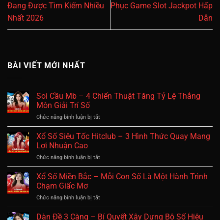
Đang Được Tìm Kiếm Nhiều
Phục Game Slot Jackpot Hấp
Nhất 2026
Dẫn
BÀI VIẾT MỚI NHẤT
Soi Cầu Mb – 4 Chiến Thuật Tăng Tỷ Lệ Thắng
Môn Giải Trí Số
ở
Chức năng bình luận bị tắt
Soi
Cầu
Xổ Số Siêu Tốc Hitclub – 3 Hình Thức Quay Mang
Mb
Lợi Nhuận Cao
–
ở
Chức năng bình luận bị tắt
4
Xổ
Chiến
Số
Xổ Số Miền Bắc – Mỗi Con Số Là Một Hành Trình
Thuật
Siêu
Tăng
Chạm Giấc Mơ
Tốc
Tỷ
ở
Chức năng bình luận bị tắt
Hitclub
Lệ
Xổ
–
Thắng
Số
Dàn Đề 3 Càng – Bí Quyết Xây Dựng Bộ Số Hiệu
3
Môn