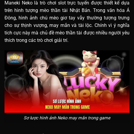
Maneki Neko là trò chơi slot trực tuyến được thiết kế dựa
trên hình tượng mèo thần tài Nhật Bản. Trong văn hóa Á
Đông, hình ảnh chú mèo giơ tay vẫy thường tượng trưng
cho sự thịnh vượng, may mắn và tài lộc. Chính vì ý nghĩa
tích cực này mà chủ đề mèo thần tài được nhiều người yêu
thích trong các trò chơi giải trí.
Sơ lược hình ảnh Neko may mắn trong game