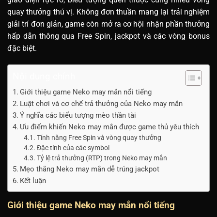
quay thưởng thú vị. Không đơn thuần mang lại trải nghiệm
giải trí đơn giản, game còn mở ra cơ hội nhận phần thưởng
hấp dẫn thông qua Free Spin, jackpot và các vòng bonus
đặc biệt.
Nội dung chính
Giới thiệu game Neko may mắn nổi tiếng
Luật chơi và cơ chế trả thưởng của Neko may mắn
Ý nghĩa các biểu tượng mèo thần tài
Ưu điểm khiến Neko may mắn được game thủ yêu thích
Tính năng Free Spin và vòng quay thưởng
Đặc tính của các symbol
Tỷ lệ trả thưởng (RTP) trong Neko may mắn
Mẹo thắng Neko may mắn dễ trúng jackpot
Kết luận
Giới thiệu game Neko may mắn nổi tiếng